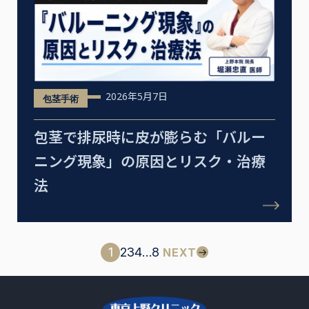
2026年5月7日
包茎手術
包茎で排尿時に皮が膨らむ「バルー
ニング現象」の原因とリスク・治療
法
1
2
3
4
…
8
NEXT