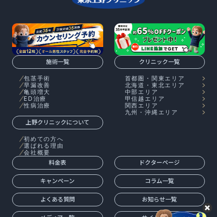
施術一覧
クリニック一覧
包茎手術
首都圏・関東エリア
早漏改善
北海道・東北エリア
亀頭増大
中部エリア
ED治療
甲信越エリア
性病治療
関西エリア
九州・沖縄エリア
上野クリニックについて
初めての方へ
選ばれる理由
会社概要
料金表
ドクターページ
キャンペーン
コラム一覧
よくある質問
お知らせ一覧