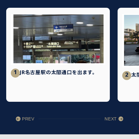
1
JR名古屋駅の太閤通口を出ます。
2
太
PREV
NEXT