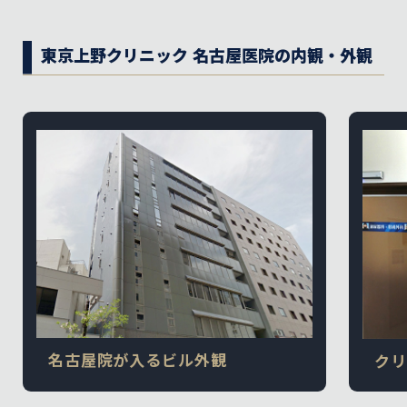
東京上野クリニック 名古屋医院の内観・外観
名古屋院が入るビル外観
クリ