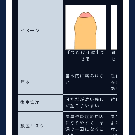
イメージ
手で剥けば露出で
通常時・
きる
もに露出
基本的に痛みはな
性行為時に
痛み
い
みを感じる
ある
可能だが洗い残し
難しい
衛生管理
が起こりやすい
悪臭や炎症の原因
衛生状態の
になりやすく、早
よる慢性的
放置リスク
漏の一因になるこ
症、性行為